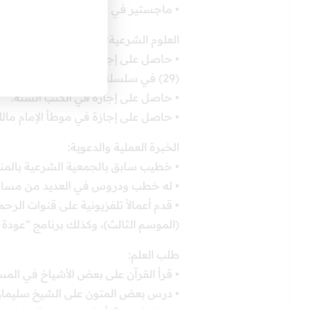
• ماجستير في التفسير من الجامعة الإسل
العلوم الشرعية:
• حاصل على إجازة في قراءة الإمام عا
(29) في سلسلة الإسناد.
• حاصل على إجازة في الكتب الستة.
• حاصل على إجازة في موطأ الإمام مال
الخبرة العملية والدعوية:
• خطيب سابق بالجمعية الشرعية بالمن
• له خطب ودروس في العديد من مسا
• قدم أعمالاً تلفزيونية على قنوات الرح
(الموسم الثالث)، وكذلك برنامج “عودة ا
طلب العلم:
• قرأ القرآن على بعض الأشياخ في المس
• درس بعض المتون على الشيخ سليمان