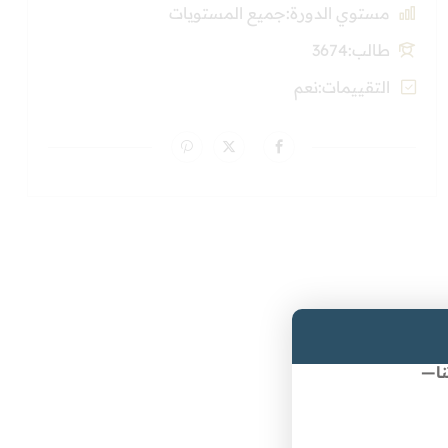
مستوي الدورة
جميع المستويات
طالب
3674
التقييمات
نعم
نا—