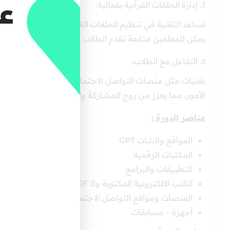
عل
إدارة الحلقات القرآنية بفعالية:
تساعد التقنية في تنظيم الحلقات القرآنية وتوزيع المواد الت
يمكن للمعلمين متابعة تقدم الطلاب باستخدام برامج إدارة ا
التفاعل مع الطلاب:
تقنيات مثل منصات التواصل الاجتماعي ومجموعات الواتساب 
الأمور، مما يعزز من روح المشاركة والانخراط في دراسة القرآ
عناصر الدورة :
المواقع والشات GPT
المكتبات الرقمية
التطبيقات والبرامج
الكتب الالكترونية المكتوبة والـ PDF والكتب المسموعة
المنصات ومواقع التواصل الاجتماعي
أجهزة – مسابقات