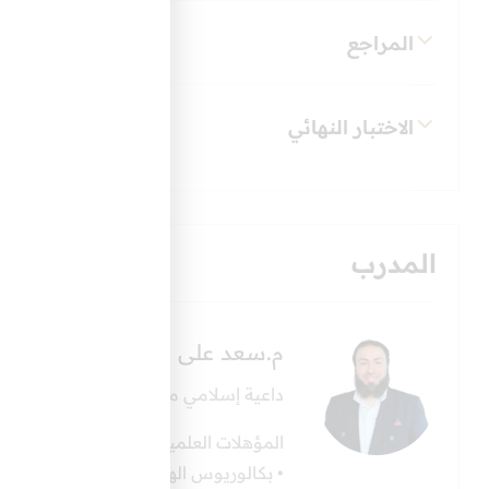
المراجع
الاختبار النهائي
المدرب
م.سعد على
داعية إسلامي مصري، ولد في محافظة الدقهلية في 31 
المؤهلات العلمية:
• بكالوريوس الهندسة المدنية من جامعة الم