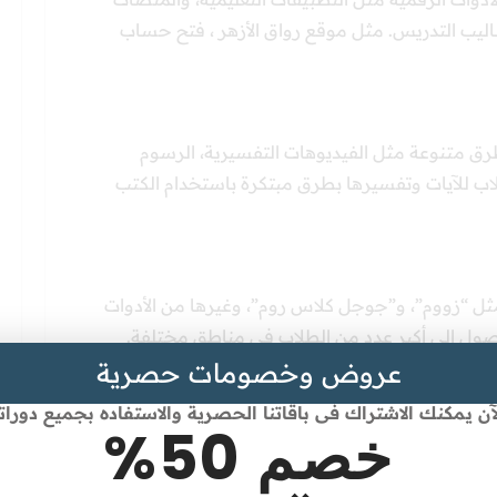
اليب التدريس. مثل موقع رواق الأزهر ، فتح حساب
طرق متنوعة مثل الفيديوهات التفسيرية، الرسوم
اب للآيات وتفسيرها بطرق مبتكرة باستخدام الكتب
 مثل “زووم”، و”جوجل كلاس روم”، وغيرها من الأدوات
وصول إلى أكبر عدد من الطلاب في مناطق مختلفة.
عروض وخصومات حصرية
آن يمكنك الاشتراك فى باقاتنا الحصرية والاستفاده بجميع دورات
خصم 50%
تجويد تساعد المعلمين في تعليم الطلاب تجويد القرآن
يل أخطائهم باستخدام هذه التقنيات.