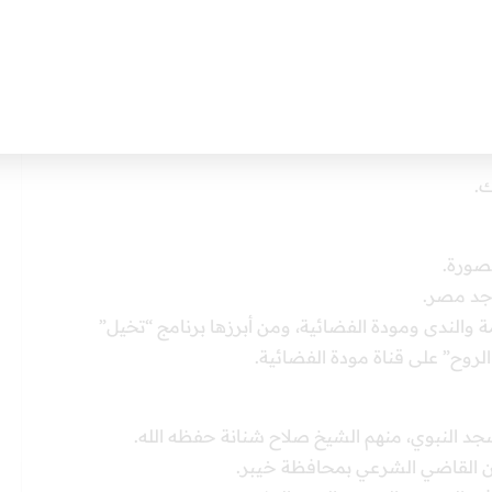
امية بمنيسوتا بتقدير امتياز.
صم بروايتيه شعبة وحفص، وهي من أعلى الأسانيد إذ هو رقم
ك.
صورة.
جد مصر.
مة والندى ومودة الفضائية، ومن أبرزها برنامج “تخيل”
لروح” على قناة مودة الفضائية.
جد النبوي، منهم الشيخ صلاح شنانة حفظه الله.
 القاضي الشرعي بمحافظة خيبر.