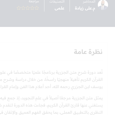
مراجعة
المحاضر
التصنيفات
م.على زيادة
علمى
نظرة عامة
تُعد دورة شرح متن الجزرية برنامجًا علميًا متخصصًا في عل
القرآن الكريم تأهيلاً منهجيًا راسخًا، من خلال دراسة وشر
يوسف ابن الجزري رحمه الله، أحد أعلام هذا الفن وإمام القر
يمثل متن الجزرية مرجعًا أصيلاً في علم التجويد، إذ جمع فيه ا
يستغني عنها قارئ القرآن الكريم، فجاءت هذه الدورة لتقدم شر
النظري بالتطبيق العملي، بما يحقق الفهم العميق والإتقان في ا