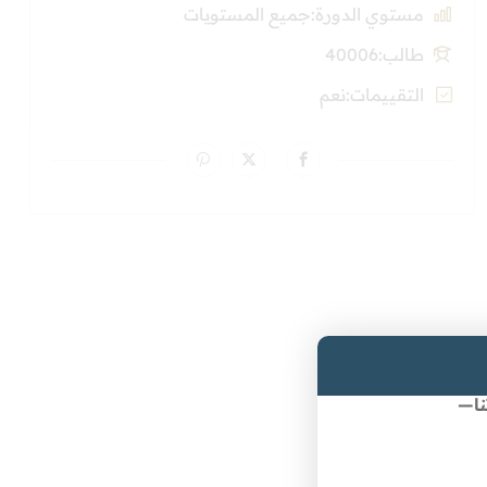
مستوي الدورة
جميع المستويات
طالب
40006
التقييمات
نعم
نا—