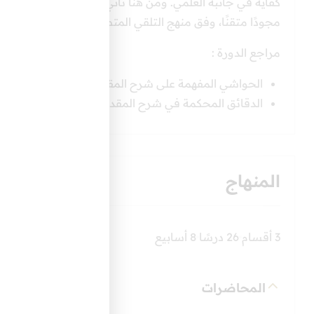
كفاية في جانبه العلمي. ومن هنا تأتي أهمية هذه الدورة في إع
مجودًا متقنًا، وفق منهج التلقي المتصل بسيدنا رسول الله 
مراجع الدورة :
الحواشي المفهمة على شرح المقدمة لابن الناظم .
الدقائق المحكمة في شرح المقدمة – زكريا الأنصاري
المنهاج
3 أقسام
26 درسًا
8 أسابيع
المحاضرات