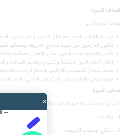
أهداف الدورة
تهدف الدورة إلى:
ترسيخ القواعد الصحيحة لعلم التجويد وفق ما قرره أئمة 
تمكين الدارسين من ضبط مخارج الحروف وصفاتها ضبطًا 
تأهيل القارئ لتجنب اللحن الجلي والخفي ومعالجة الأخطا
إتقان أحكام النون الساكنة والتنوين، والميم الساكنة والم
ضبط مسائل التفخيم والترقيق، وأحكام الراءات واللامات، 
فهم منهجية الأداء المتقن القائم على التلقي والمشافهة 
محاور الدورة
تتناول الدورة شرحًا منهجيًا لأبواب المتن، وتشمل:
— ال
1 – مقدمة
2 – مخارج وصفات الحروف