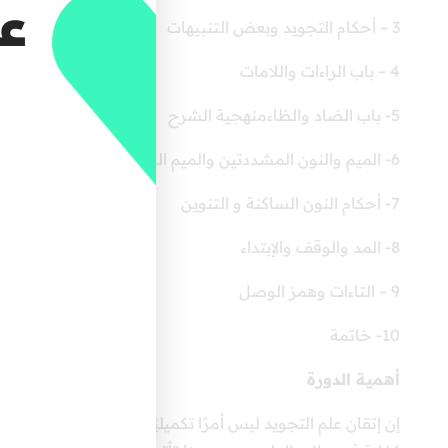
عل
3 – أحكام التجويد وبعض التنبيهات
4 – باب الراءات واللامات
5- باب الضاد والظاءمنهجية الشرح
6- الميم والنون المشددتين والميم الساكنة
7- أحكام النون الساكنة و التنوين
8- المد والوقف والإبتداء
9 – التاءات وهمز الوصل
10- خاتمة
أهمية الدورة
إن إتقان علم التجويد ليس أمرًا تكميليًا، بل هو واجب شرعي