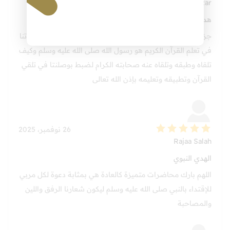
Seham Elgazzar
هدي النبي صلى الله عليه وسلم وأصحابه في تعلم القرآن
جزاكم الله خيرًا على طرح هذا الموضوع في الدورة. نعم فقدوتنا
في تعلم القرآن الكريم هو رسول الله صلى الله عليه وسلم وكيف
تلقاه وطبقه وتلقاه عنه صحابته الكرام لضبط بوصلنتا في تلقي
القرآن وتطبيقه وتعليمه بإذن الله تعالى
26 نوفمبر، 2025
Rajaa Salah
الهدي النبوي
اللهم بارك محاضرات متميزة كالعادة هي بمثابة دعوة لكل مربي
للإقتداء بالنبي صلى الله عليه وسلم ليكون شعارنا الرفق واللين
والمصاحبة