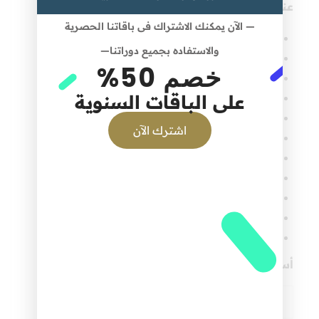
عناصر المحور الثانى:
— الآن يمكنك الاشتراك فى باقاتنا الحصرية
التحزيب
والاستفاده بجميع دوراتنا—
الترتيل
خصم 50%
التقطيع
المد
على الباقات السنوية
الاستعاذة
اشترك الآن
الجهر
التجاوب مع الآيات
سماعه من غيره
التغني والترجيع
الربط الواقعي
الإسقاط على النفس
أسماء مراجع مساعدة في موضوع المحاضرة :
اسم المراجع
المؤلف