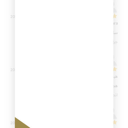
22 يناير، 2026
Sara
سارة
جزاكم الله خيرًا وبارك الله فيكم.
26 ديسمبر، 2025
هبه زين
هدى النبى
انصح كل مربى وكل مسلم تعلم موضوع هذه الدوره
18 ديسمبر، 2025